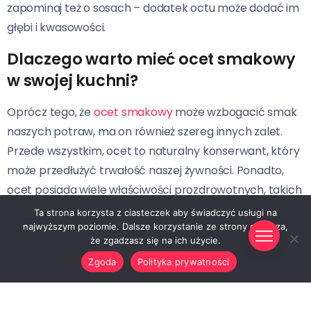
zapominaj też o sosach – dodatek octu może dodać im
głębi i kwasowości.
Dlaczego warto mieć ocet smakowy
w swojej kuchni?
Oprócz tego, że
ocet smakowy
może wzbogacić smak
naszych potraw, ma on również szereg innych zalet.
Przede wszystkim, ocet to naturalny konserwant, który
może przedłużyć trwałość naszej żywności. Ponadto,
ocet posiada wiele właściwości prozdrowotnych, takich
jak poprawa trawienia i wspomaganie odchudzania.
Ta strona korzysta z ciasteczek aby świadczyć usługi na
najwyższym poziomie. Dalsze korzystanie ze strony oznacza,
Dodatkowo, jego użytkowanie nie ogranicza się tylko do
że zgadzasz się na ich użycie.
kuchni – ocet jest także skutecznym środkiem
Zgoda
Polityka prywatności
czystości, który może posłużyć do czyszczenia różnych
powierzchni w domu.